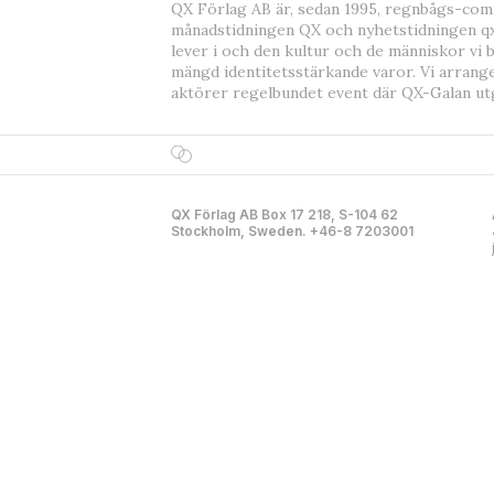
QX Förlag AB är, sedan 1995, regnbågs-co
månadstidningen QX och nyhetstidningen qx
lever i och den kultur och de människor vi 
mängd identitetsstärkande varor. Vi arrang
aktörer regelbundet event där QX-Galan ut
QX Förlag AB Box 17 218, S-104 62
Stockholm, Sweden. +46-8 7203001