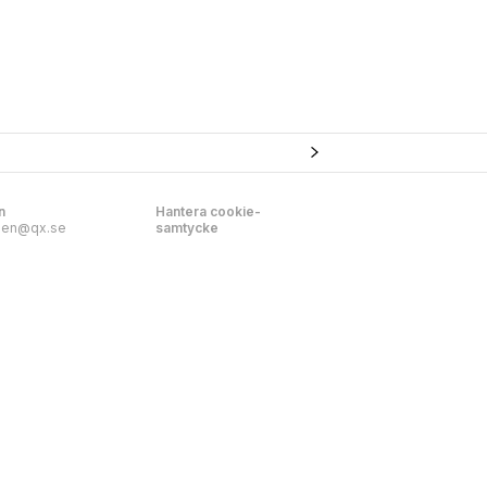
n
Hantera cookie-
nen@qx.se
samtycke