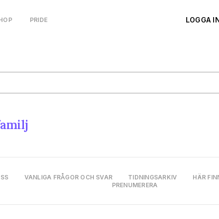
LOGGA I
HOP
PRIDE
amilj
OSS
VANLIGA FRÅGOR OCH SVAR
TIDNINGSARKIV
HÄR FIN
PRENUMERERA