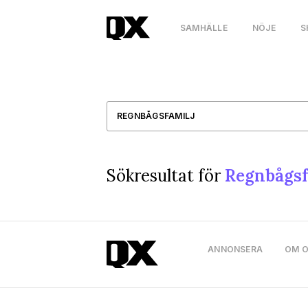
SAMHÄLLE
NÖJE
S
Sökresultat för
Regnbågsf
ANNONSERA
OM 