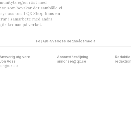
mmunityts egen röst med
.se som bevakar det samhälle vi
bryr oss om. I QX Shop finns en
erar i samarbete med andra
gör kronan på verket.
Följ QX-Sveriges Regnbågsmedia
Ansvarig utgivare
Annonsförsäljning
Redaktio
Jon Voss
annonser@qx.se
redaktio
jon@qx.se